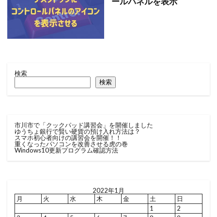
ールパネルを表示
検索
検索
市川市で「クックパッド講習会」を開催しました
ゆうちょ銀行で賢い硬貨の預け入れ方法は？
スマホ初心者向けの講習会を開催！！
重くなったパソコンを改善させる虎の巻
Windows10更新プログラム確認方法
2022年1月
月
火
水
木
金
土
日
1
2