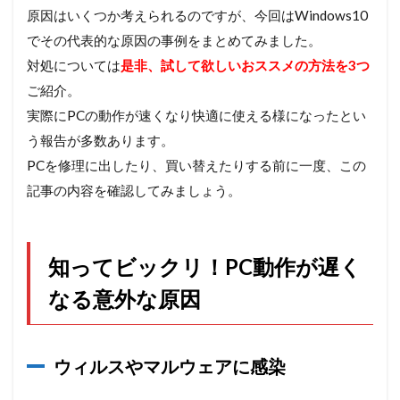
知っ
原因はいくつか考えられるのですが、今回はWindows10
てビ
でその代表的な原因の事例をまとめてみました。
ック
リ！
対処については
是非、試して欲しいおススメの方法を3つ
PC
ご紹介。
動作
が遅
実際にPCの動作が速くなり快適に使える様になったとい
くな
う報告が多数あります。
る意
外な
PCを修理に出したり、買い替えたりする前に一度、この
原因
記事の内容を確認してみましょう。
2.1
ウィ
ルス
知ってビックリ！PC動作が遅く
やマ
ルウ
なる意外な原因
ェア
に感
染
2.2
ウィルスやマルウェアに感染
USB
接続