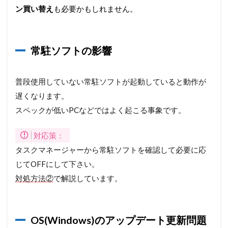
方
ン買い替え
も必要かもしれません。
法
4.1
①ス
常駐ソフトの影響
ター
トア
ップ
プロ
普段使用していない常駐ソフトが起動していると動作が
グラ
遅くなります。
ムの
停止
スペックが低いPCなどではよく起こる事象です。
4.2
対応策：
②常
駐プ
タスクマネージャーから常駐ソフトを確認して必要に応
ログ
じてOFFにして下さい。
ラム
の停
対処方法②
で解説しています。
止
4.3
③デ
OS(Windows)のアップデート更新問題
ィス