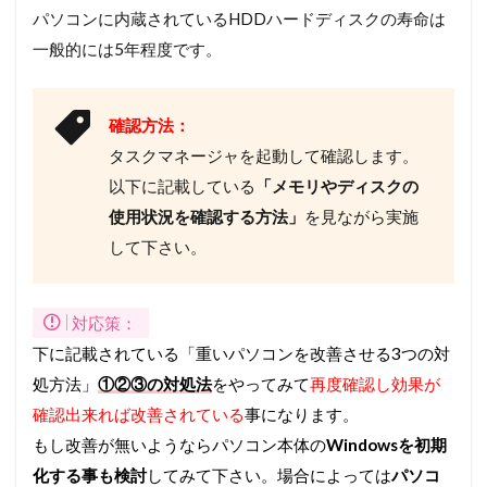
パソコンに内蔵されているHDDハードディスクの寿命は
用状
況を
一般的には5年程度です。
確認
する
方法
確認方法：
4
タスクマネージャを起動して確認します。
重
い
以下に記載している
「メモリやディスクの
パ
使用状況を確認する方法」
を見ながら実施
ソ
コ
して下さい。
ン
を
改
対応策：
善
さ
下に記載されている「重いパソコンを改善させる3つの対
せ
処方法」
①②③の対処法
をやってみて
再度確認し効果が
る3
つ
確認出来れば改善されている
事になります。
の
もし改善が無いようならパソコン本体の
Windowsを初期
対
処
化する事も検討
してみて下さい。場合によっては
パソコ