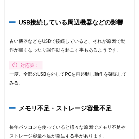
2.5
OS(Windows)
のアップデー
USB接続している周辺機器などの影響
ト更新問題
3
大事
古い機器などをUSBで接続していると、それが原因で動
に使
作が遅くなったり誤作動を起こす事もあるようです。
って
いて
もパ
対応策：
ソコ
一度、全部のUSBを外してPCを再起動し動作を確認して
ン動
作が
みる。
遅く
な
る？
メモリ不足・ストレージ容量不足
3.1
メモ
リや
長年パソコンを使っていると様々な原因でメモリ不足や
ディ
スク
ストレージ容量不足が発生する事があります。
の使