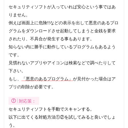
して
セキュリティソフトが入っていれば安心という事ではあ
いる
りません。
周辺
機器
例えば画面上に危険!!などの表示を出して悪意のあるプロ
など
グラムをダウンロードさせ起動してしまうと金銭を要求
の影
響
されたり、不具合が発生する事もあります。
2.3
知らない内に勝手に動作しているプログラムもあるよう
メモ
です。
リ不
見慣れないアプリやアイコンは検索などで調べたりして
足・
スト
下さい。
レー
もし、
「悪意のあるプログラム」
が見付かった場合はア
ジ容
量不
プリの削除が必要です。
足
2.4
対応策：
常駐
セキュリティソフトを手動でスキャンする。
ソフ
以下に出てくる対処方法①②を試してみると良いでしょ
トの
影響
う。