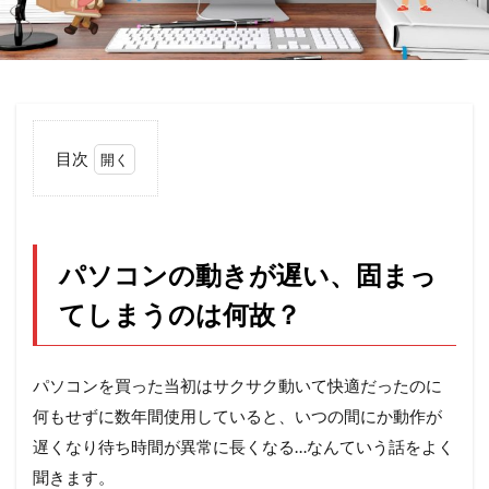
目次
1
パソ
コン
の動
パソコンの動きが遅い、固まっ
きが
遅
てしまうのは何故？
い、
固ま
って
しま
パソコンを買った当初はサクサク動いて快適だったのに
うの
何もせずに数年間使用していると、いつの間にか動作が
は何
故？
遅くなり待ち時間が異常に長くなる…なんていう話をよく
2
聞きます。