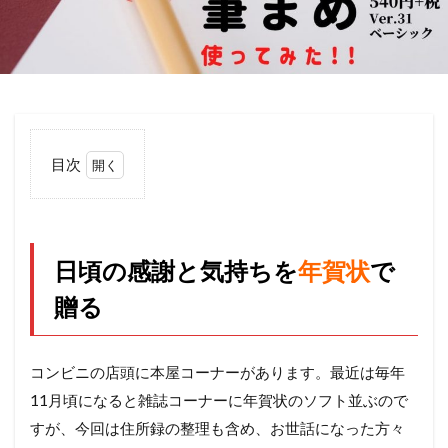
目次
1
日
頃
の
日頃の感謝と気持ちを
年賀状
で
感
謝
贈る
と
気
持
ち
コンビニの店頭に本屋コーナーがあります。最近は毎年
を
11月
頃になると雑誌コーナーに年賀状のソフト並ぶので
年
賀
すが、今回は住所録の整理も含め、お世話になった方々
状