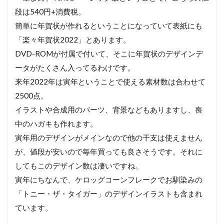
状
を
段は540円+消費税。
デ
簡単に年賀状が作れるということになっていて表紙にも
ザ
「楽々年賀状2022」とあります。
イ
ン
DVD-ROMが付属で付いて、そこに年賀状のデザインデ
す
ータがたくさん入ってるわけです。
る
来年2022年は寅年ということで使える素材数は合わせて
2500点。
イラストや合成用のパーツ、背景などもありますし、喪
中のハガキも作れます。
寅年用のデザインがメインなので他の干支は使えません
が、値段が安いので毎年買っても良さそうです。それに
してもこのデザイン数は凄いですね。
寅年にちなんで、ケロッグコーンフレークでお馴染みの
「トニー・ザ・タイガー」のデザインイラストも含まれ
ています。