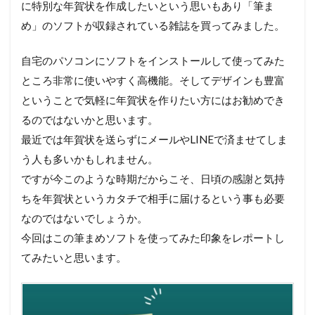
に特別な年賀状を作成したいという思いもあり「筆ま
で
贈
め」のソフトが収録されている雑誌を買ってみました。
る
2
自宅のパソコンにソフトをインストールして使ってみた
デザ
ところ非常に使いやすく高機能。そしてデザインも豊富
イン
ということで気軽に年賀状を作りたい方にはお勧めでき
は
2500
るのではないかと思います。
種類
最近では年賀状を送らずにメールやLINEで済ませてしま
もあ
るの
う人も多いかもしれません。
に
ですが今このような時期だからこそ、日頃の感謝と気持
500
円前
ちを年賀状というカタチで相手に届けるという事も必要
後
なのではないでしょうか。
3
今回はこの筆まめソフトを使ってみた印象をレポートし
簡
てみたいと思います。
単
に
オ
リ
ジ