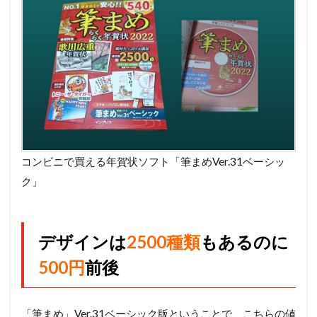
ナ
ル
文
章
も
入
力
で
き
る
4
コンビニで買える年賀状ソフト「筆まめVer.31ベーシッ
楽
ク」
し
み
な
が
デザインは
2500種類
もあるのに
ら
自
500円
前後
分
で
年
賀
「筆まめ」Ver.31ベーシック版ということで、こちらの値