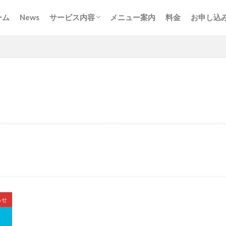
ーム
News
サービス内容
メニュー案内
料金
お申し込
オンラインレッスン
訪問レッスン
訪問サポート
らせ